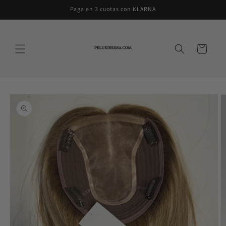
Ir
Paga en 3 cuotas con KLARNA
directamente
al contenido
Carrito
Ir
directamente
a la
información
del producto