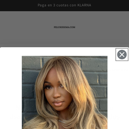
Paga en 3 cuotas con KLARNA
Ordenar por:
No se encontró ningún producto
Usa menos filtros o
elimínalos todos